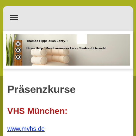
Thomas Hippe alias Jazzy-T
Blues Harp / Mundharmonika Live - Studio - Unterricht
Präsenzkurse
VHS München:
www.mvhs.de